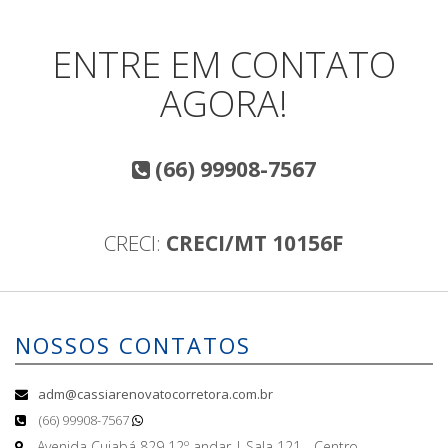
ENTRE EM CONTATO
AGORA!
(66) 99908-7567
CRECI:
CRECI/MT 10156F
NOSSOS CONTATOS
adm@cassiarenovatocorretora.com.br
(66) 99908-7567
Avenida Cuiabá 829 12º andar | Sala 121 - Centro -