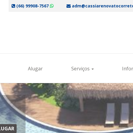
(66) 99908-7567
adm@cassiarenovatocorret
Alugar
Serviços
Info
ALUGAR