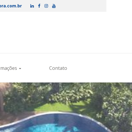
ora.com.br
rmações
Contato