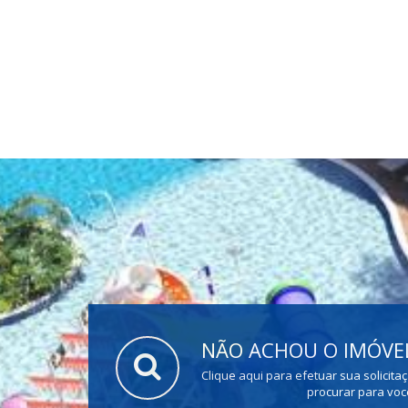
NÃO ACHOU O IMÓVEL
Clique aqui para efetuar sua solicita
procurar para voc