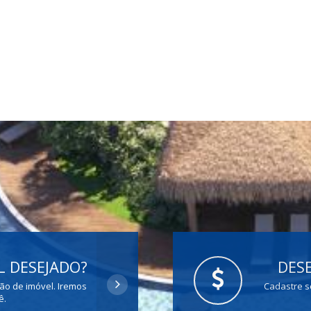
 DESEJADO?
DESE
ção de imóvel. Iremos
Cadastre s
ê.