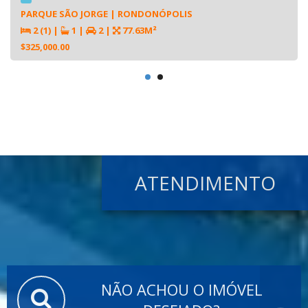
PARQUE SÃO JORGE | RONDONÓPOLIS
2 (1)
|
1
|
2
|
77.63M²
$325,000.00
ATENDIMENTO
NÃO ACHOU O IMÓVEL